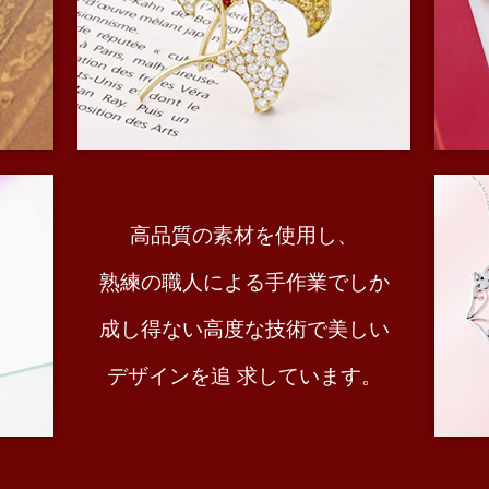
クラシカルライン
モチー
高品質の素材を使用し、
THE
熟練の職人による手作業でしか
JAPANESE
ZODIAC
成し得ない高度な技術で美しい
十二支
デザインを追 求しています。